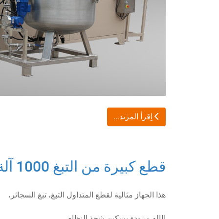
اِقرأ المزيد...
قطع كبيرة من التبغ 1000 آلة
هذا الجهاز مثالية لقطع المتداول التبغ، تبغ السجائر،
الإله مزودة بسكين شحذ النظام.