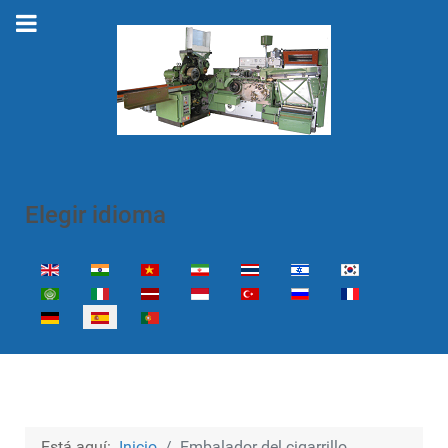
Elegir idioma
Seleccione su idioma
Está aquí:
Inicio
Embalador del cigarrillo