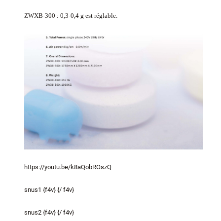
ZWXB-300 : 0,3-0,4 g est réglable.
https://youtu.be/k8aQobROszQ
snus1 {f4v} {/ f4v}
snus2 {f4v} {/ f4v}