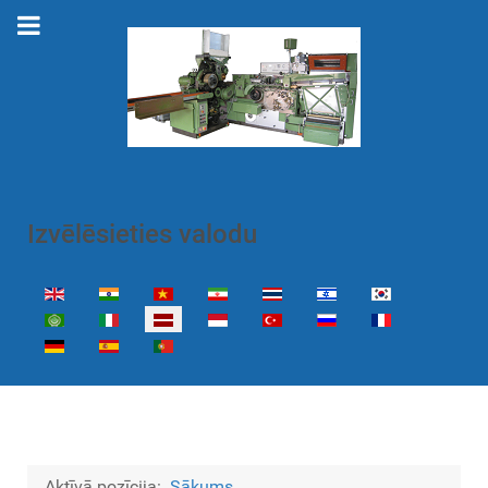
Izvēlēsieties valodu
Izvēlieties valodu
Aktīvā pozīcija:
Sākums