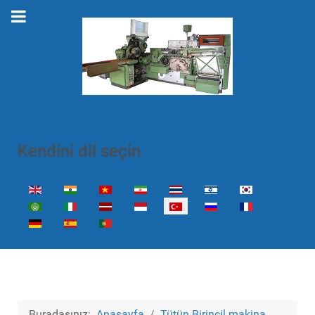
Kendini dil seçin
Dilinizi seçin
Buradasınız:
Anasayfa
Tütün Birincil makina