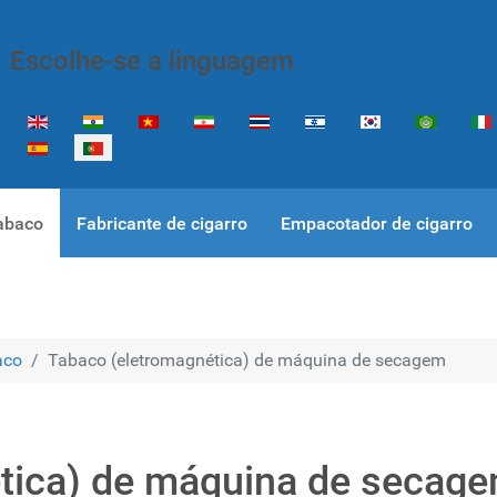
Escolhe-se a linguagem
Escolha o seu idioma
abaco
Fabricante de cigarro
Empacotador de cigarro
aco
Tabaco (eletromagnética) de máquina de secagem
tica) de máquina de secag