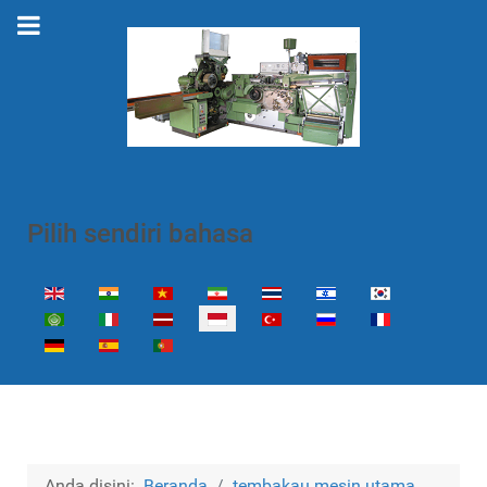
Pilih sendiri bahasa
Select your language
Anda disini:
Beranda
tembakau mesin utama