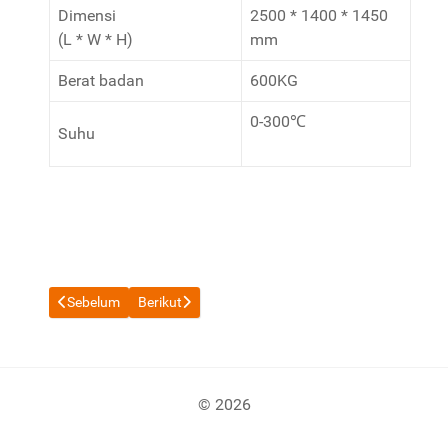
Dimensi
2500 * 1400 * 1450
(L * W * H)
mm
Berat badan
600KG
0-300℃
Suhu
Previous article: Tembakau penyimpanan Silo
Next article: Tembakau kondisi & Casing silinder
Sebelum
Berikut
© 2026