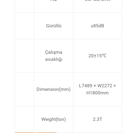
Gürültü
≤85dB
Çalışma
20±15℃
sıcaklığı
L7489 × W2272 ×
Dimension(mm)
H1800mm
Weight(ton)
2.3T