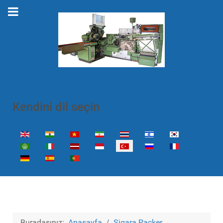
Kendini dil seçin
Dilinizi seçin
Buradasınız:
Anasayfa
Sigara Packer