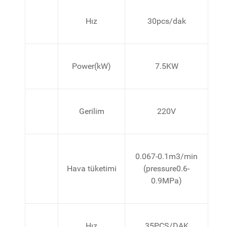
Hız
30pcs/dak
Power(kW)
7.5KW
Gerilim
220V
0.067-0.1m3/min
Hava tüketimi
(pressure0.6-
0.9MPa)
Hız
35PCS/DAK