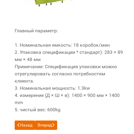
Главный параметр:
1. Номинальная емкость: 18 коробок/мин
2. Упаковка спецификации * стандарт): 283 × 89
мм × 48 мм
Примечание: Спецификация упаковки можно
отрегулировать согласно потребностям
клиента.
3. Номинальная мощность: 1.3kw
4. измерение (Д × Ш × в): 1400 × 900 мм × 1400
mm
5. чистый вес: 600kg
Предыдущий: Стампер Внефракционными
Следующий: YB59A упаковка пленка упаковочн
Назад
Вперед