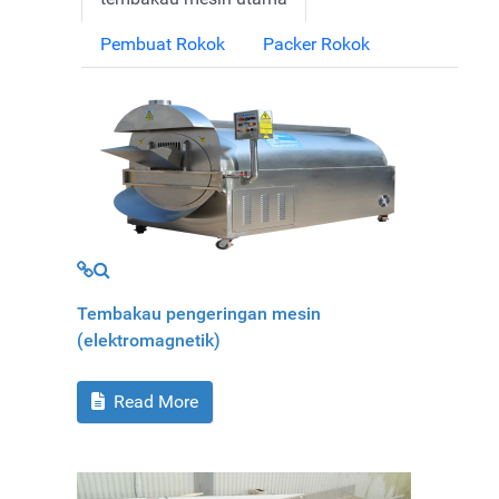
Pembuat Rokok
Packer Rokok
MOD_JTCS_VIEW_ARTICLE_LINK
MOD_JTCS_VIEW_FULL_IMAGE
Tembakau pengeringan mesin
(elektromagnetik)
Read More