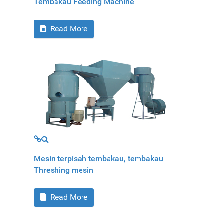
Tembakau Feeding Machine
Read More
MOD_JTCS_VIEW_ARTICLE_LINK
MOD_JTCS_VIEW_FULL_IMAGE
Mesin terpisah tembakau, tembakau
Threshing mesin
Read More