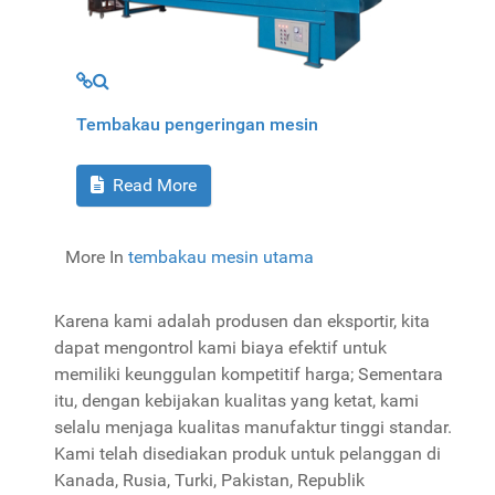
MOD_JTCS_VIEW_ARTICLE_LINK
MOD_JTCS_VIEW_FULL_IMAGE
Tembakau pengeringan mesin
Read More
More In
tembakau mesin utama
Karena kami adalah produsen dan eksportir, kita
dapat mengontrol kami biaya efektif untuk
memiliki keunggulan kompetitif harga; Sementara
itu, dengan kebijakan kualitas yang ketat, kami
selalu menjaga kualitas manufaktur tinggi standar.
Kami telah disediakan produk untuk pelanggan di
Kanada, Rusia, Turki, Pakistan, Republik