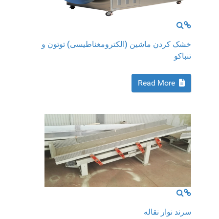
MOD_JTCS_VIEW_FULL_IMAGE
MOD_JTCS_VIEW_ARTICLE_LINK
خشک کردن ماشین (الکترومغناطیسی) توتون و
تنباکو
Read More
MOD_JTCS_VIEW_FULL_IMAGE
MOD_JTCS_VIEW_ARTICLE_LINK
سرند نوار نقاله