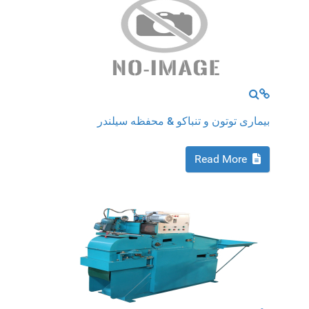
MOD_JTCS_VIEW_FULL_IMAGE
MOD_JTCS_VIEW_ARTICLE_LINK
بیماری توتون و تنباکو & محفظه سیلندر
Read More