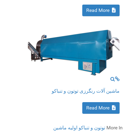
Read More
MOD_JTCS_VIEW_FULL_IMAGE
MOD_JTCS_VIEW_ARTICLE_LINK
ماشین آلات رنگرزی توتون و تنباکو
Read More
More In
توتون و تنباکو اولیه ماشین