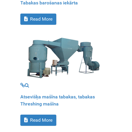
Tabakas barošanas iekārta
Read More
MOD_JTCS_VIEW_ARTICLE_LINK
MOD_JTCS_VIEW_FULL_IMAGE
Atsevišķa mašīna tabakas, tabakas
Threshing mašīna
Read More