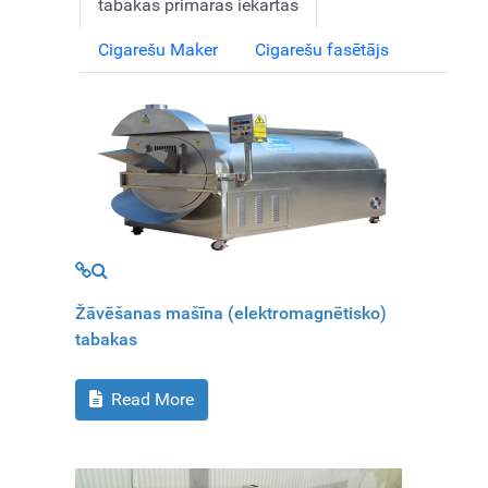
tabakas primārās iekārtas
Cigarešu Maker
Cigarešu fasētājs
MOD_JTCS_VIEW_ARTICLE_LINK
MOD_JTCS_VIEW_FULL_IMAGE
Žāvēšanas mašīna (elektromagnētisko)
tabakas
Read More