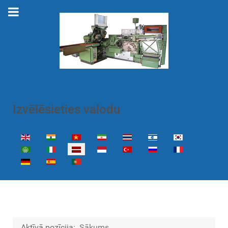
Izvēlēsieties valodu
Izvēlieties valodu
Aktīvā pozīcija:
Sākums