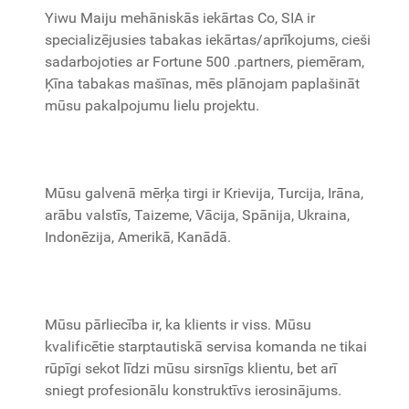
Yiwu Maiju mehāniskās iekārtas Co, SIA ir
specializējusies tabakas iekārtas/aprīkojums, cieši
sadarbojoties ar Fortune 500 .partners, piemēram,
Ķīna tabakas mašīnas, mēs plānojam paplašināt
mūsu pakalpojumu lielu projektu.
Mūsu galvenā mērķa tirgi ir Krievija, Turcija, Irāna,
arābu valstīs, Taizeme, Vācija, Spānija, Ukraina,
Indonēzija, Amerikā, Kanādā.
Mūsu pārliecība ir, ka klients ir viss. Mūsu
kvalificētie starptautiskā servisa komanda ne tikai
rūpīgi sekot līdzi mūsu sirsnīgs klientu, bet arī
sniegt profesionālu konstruktīvs ierosinājums.