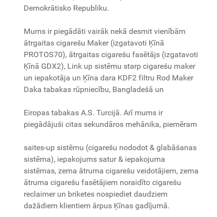
Demokrātisko Republiku.
Mums ir piegādāti vairāk nekā desmit vienībām
ātrgaitas cigarešu Maker (izgatavoti Ķīnā
PROTOS70), ātrgaitas cigarešu fasētājs (izgatavoti
Ķīnā GDX2), Link up sistēmu starp cigarešu maker
un iepakotāja un Ķīna dara KDF2 filtru Rod Maker
Daka tabakas rūpniecību, Bangladešā un
Eiropas tabakas A.S. Turcijā. Arī mums ir
piegādājuši citas sekundāros mehānika, piemēram
saites-up sistēmu (cigarešu nododot & glabāšanas
sistēma), iepakojums satur & iepakojuma
sistēmas, zema ātruma cigarešu veidotājiem, zema
ātruma cigarešu fasētājiem noraidīto cigarešu
reclaimer un briketes nospiediet daudziem
dažādiem klientiem ārpus Ķīnas gadījumā.