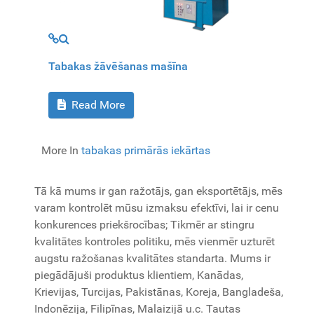
MOD_JTCS_VIEW_ARTICLE_LINK
MOD_JTCS_VIEW_FULL_IMAGE
Tabakas žāvēšanas mašīna
Read More
More In
tabakas primārās iekārtas
Tā kā mums ir gan ražotājs, gan eksportētājs, mēs
varam kontrolēt mūsu izmaksu efektīvi, lai ir cenu
konkurences priekšrocības; Tikmēr ar stingru
kvalitātes kontroles politiku, mēs vienmēr uzturēt
augstu ražošanas kvalitātes standarta. Mums ir
piegādājuši produktus klientiem, Kanādas,
Krievijas, Turcijas, Pakistānas, Koreja, Bangladeša,
Indonēzija, Filipīnas, Malaizijā u.c. Tautas