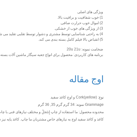
ویژگی های اصلی
1) خوب شفافیت و براقیت بالا.
2) اموال خوب حرارت صافی.
3) از ویژگی های خوب از خشکی.
4) به راحتی شناسایی توسط مشتری و دشوار توسط تقلبی تقلید می شود.
5) انقباض بالا فیلم کامل بسته بندی می کند.
ضخامت نمونه: 20u 21u
برنامه های کاربردی: محصول برای انواع جعبه سیگار ماشین آلات بسته
اوج مقاله
نوع: Cork(yellow) و اوج کاغذ سفید
Grammage نمونه: 34 گرم گرم 35, 36 گرم
محدوده محصول: ما استفاده از چاپ إِنتَجلُِ و مختلف نیازهای فنی با 
کاغذ و کاغذ سفید اوج به نیازهای خاص مشتریان ما چاپ. کاغذ پایه نیز