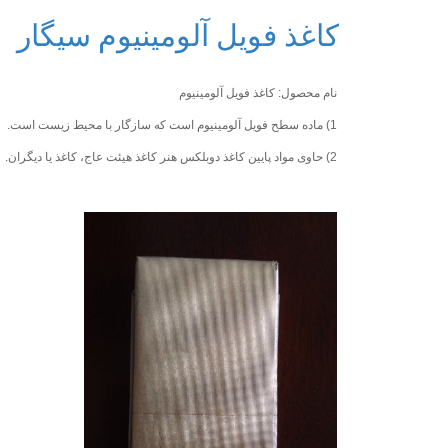
کاغذ فویل آلومینیوم سیگار
نام محصول: کاغذ فویل آلومینیوم
1) ماده سطح فویل آلومینیوم است که سازگار با محیط زیست است.
2) حاوی مواد پایین کاغذ دوبلکس هنر کاغذ هیئت عاج، کاغذ یا دیگران.