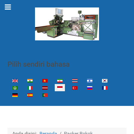
Pilih sendiri bahasa
Select your language
Anda disini:
Beranda
Packer Rokok