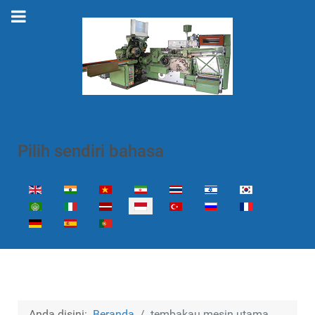
Pilih sendiri bahasa
Select your language
Anda disini:
Beranda
tembakau mesin utama