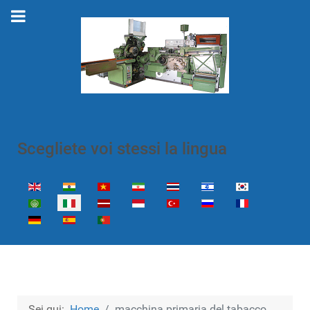
Scegliete voi stessi la lingua
Seleziona la tua lingua
Sei qui:
Home
macchina primaria del tabacco