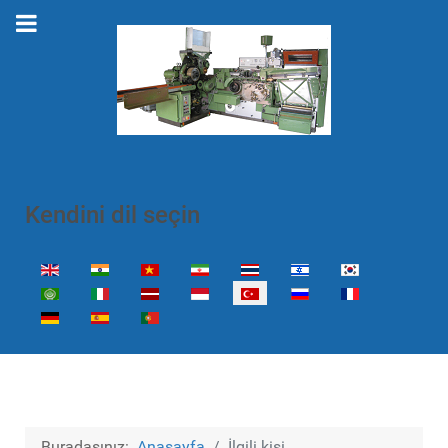
Kendini dil seçin
Dilinizi seçin
Buradasınız:
Anasayfa
İlgili kişi