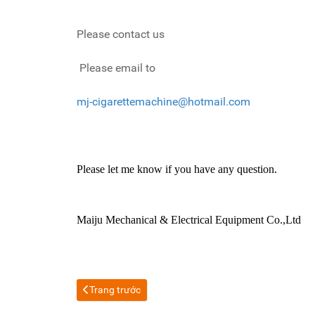
Please contact us
Please email to
mj-cigarettemachine@hotmail.com
Please let me know if you have any question.
Maiju Mechanical & Electrical Equipment Co.,Ltd
Previous article: contact us
Trang trước