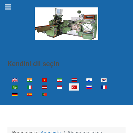
Kendini dil seçin
Dilinizi seçin
Buradasınız:
Anasayfa
Sigara malzeme