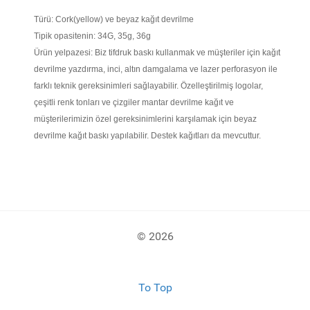
Türü: Cork(yellow) ve beyaz kağıt devrilme
Tipik opasitenin: 34G, 35g, 36g
Ürün yelpazesi: Biz tifdruk baskı kullanmak ve müşteriler için kağıt
devrilme yazdırma, inci, altın damgalama ve lazer perforasyon ile
farklı teknik gereksinimleri sağlayabilir. Özelleştirilmiş logolar,
çeşitli renk tonları ve çizgiler mantar devrilme kağıt ve
müşterilerimizin özel gereksinimlerini karşılamak için beyaz
devrilme kağıt baskı yapılabilir. Destek kağıtları da mevcuttur.
© 2026
To Top