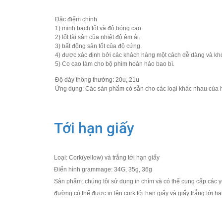
Đặc điểm chính
1) minh bạch tốt và độ bóng cao.
2) tốt tài sản của nhiệt độ êm ái.
3) bất động sản tốt của độ cứng.
4) được xác định bởi các khách hàng một cách dễ dàng và kh
5) Co cao làm cho bộ phim hoàn hảo bao bì.
Độ dày thông thường: 20u, 21u
Ứng dụng: Các sản phẩm có sẵn cho các loại khác nhau của h
Tới hạn giấy
Loại: Cork(yellow) và trắng tới hạn giấy
Điển hình grammage: 34G, 35g, 36g
Sản phẩm: chúng tôi sử dụng in chìm và có thể cung cấp các y
đường có thể được in lên cork tới hạn giấy và giấy trắng tới 